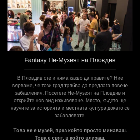
Fantasy Не-Музеят на Пловдив
В Пловдив сте и няма какво да правите? Ние
вярваме, че този град трябва да предлага повече
забавления. Посетете Не-Музеят на Пловдив и
открийте нов вид изживяване. Място, където ще
научите за историята и местната култура докато се
забавлявате.
Това не е музей, през който просто минаваш.
Това е свят, в който влизаш.