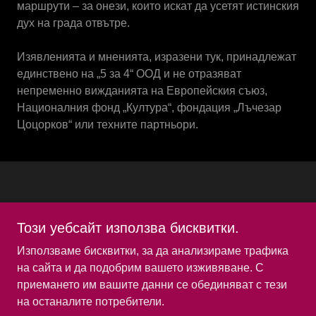
маршрути – за онези, които искат да усетят истинския
дух на града отвътре.
Изявленията и мненията, изразени тук, принадлежат
единствено на „5 за 4“ ООД и не отразяват
непременно вижданията на Европейския съюз,
Националния фонд „Култура“, фондация „Лъчезар
Цоцорков“ или техните партньори.
Този уебсайт използва бисквитки.
Copyright © 2025 Fantasy The Non-Museum. All Rights
Reserved.
Използваме бисквитки, за да анализираме трафика
на сайта и да подобрим вашето изживяване. С
приемането им вашите данни се обединяват с тези
на останалите потребители.