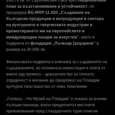
298,79 лв. от Европейския съюз чрез
Националния
план за възстановяване и устойчивост
, по
процедура
BG-RRP-11.020 „Създаване на
български продукции и копродукции в сектора
на културните и творческите индустрии и
промотирането им на европейските и
международни пазари за изкуства“
, както и
подкрепа от
фондация „Лъчезар Цоцорков“
в
размер на 30 000 лв.
Финансовата подкрепа е ключова за създаването на
съдържанието, но основната инвестиция е поета от
екипа зад проекта – доказателство за тяхната
отдаденост и желание да предложат на Пловдив
културно пространство от ново поколение.
„Fantasy – Не-Музей на Пловдив“ е покана за всички
пътешественици, които предпочитат местните
преживявания пред стандартните туристически